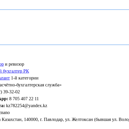
ор
и ревизор
 бухгалтер РК
ьтант
1-й категории
Расчётно-бухгалтерская служба»
) 39-32-02
App:
8 705 407 22 11
та:
kz782254@yandex.kz
znano
Казахстан, 140000, г. Павлодар, ул. Желтоксан (бывшая ул. Волод