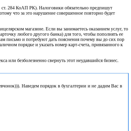
 1 ст. 284 КоАП РК). Налоговики обязательно предпишут
потому что за это нарушение совершенное повторно будет
елярском магазине. Если вы занимаетесь оказанием услуг, то
рточку любого другого банка) для того, чтобы пополнять ее
вам письмо и потребуют дать пояснения почему вы до сих пор
аличном порядке и указать номер карт-счета, привязанного к
екса или безболезненно свернуть этот неудавшийся бизнес.
вчонок))). Наведем порядок в бухгалтерии и не дадим Вас в