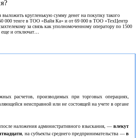
ия?
выложить кругленькую сумму денег на покупку такого
 60 000 тенге в ТОО «Вайя Ка» и от 69 000 в ТОО «ТехЦентр
захтелекому за связь как уполномоченному оператору по 1500
бя еще и отключат…
жных расчетов, производимых при торговых операциях,
вляющейся неисправной или не состоящей на учете в органе
а после наложения административного взыскания, —
влекут
ятнадцати
, на субъекты среднего предпринимательства —
в