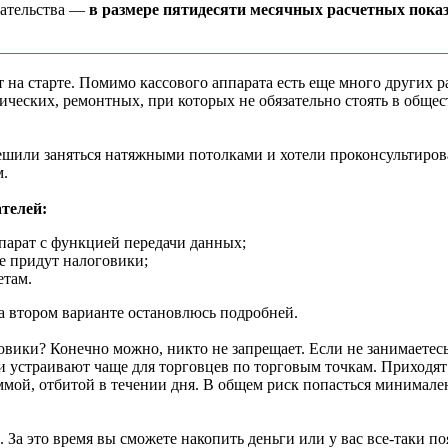
мательства —
в размере пятидесяти месячных расчетных пока
 на старте. Помимо кассового аппарата есть еще много других р
ческих, ремонтных, при которых не обязательно стоять в общест
ешили заняться натяжными потолками и хотели проконсультирова
м.
телей:
ппарат с функцией передачи данных;
е придут налоговики;
етам.
 на втором варианте остановлюсь подробней.
овики? Конечно можно, никто не запрещает. Если не занимаетес
и устраивают чаще для торговцев по торговым точкам. Приходят
ммой, отбитой в течении дня. В общем риск попасться минимален
 За это время вы сможете накопить деньги или у вас все-таки п