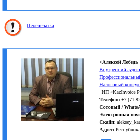
Перепечатка
<Алексей Лебедь
Внутренний аудит
Профессиональный
Налоговый консул
| ИП «KazInvoice 
Телефон:
+7 (71 82
Сотовый / Whats
Электронная поч
Скайп:
aleksey_ka
Адрес:
Республика 