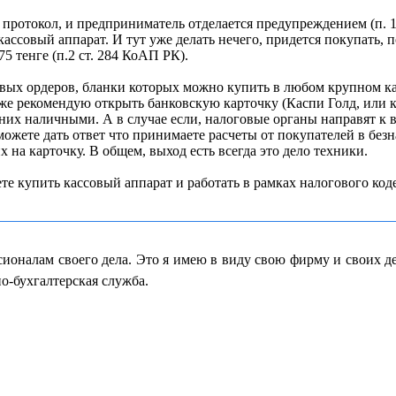
ят протокол, и предприниматель отделается предупреждением (п.
ссовый аппарат. И тут уже делать нечего, придется покупать, 
5 тенге (п.2 ст. 284 КоАП РК).
х ордеров, бланки которых можно купить в любом крупном канц
е рекомендую открыть банковскую карточку (Каспи Голд, или ка
 них наличными. А в случае если, налоговые органы направят к 
можете дать ответ что принимаете расчеты от покупателей в безн
 на карточку. В общем, выход есть всегда это дело техники.
те купить кассовый аппарат и работать в рамках налогового код
ионалам своего дела. Это я имею в виду свою фирму и своих де
но-бухгалтерская служба.