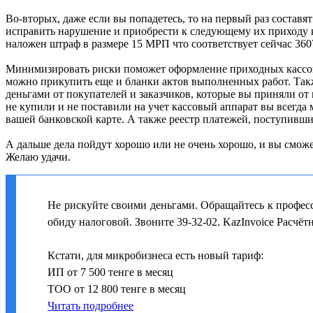
Во-вторых, даже если вы попадетесь, то на первый раз состав
исправить нарушение и приобрести к следующему их приходу ка
наложен штраф в размере 15 МРП что соответствует сейчас 3607
Минимизировать риски поможет оформление приходных кассовы
можно прикупить еще и бланки актов выполненных работ. Такж
деньгами от покупателей и заказчиков, которые вы приняли от
не купили и не поставили на учет кассовый аппарат вы всегда 
вашей банковской карте. А также реестр платежей, поступивших
А дальше дела пойдут хорошо или не очень хорошо, и вы сможе
Желаю удачи.
Не рискуйте своими деньгами. Обращайтесь к професс
обиду налоговой. Звоните 39-32-02. KazInvoice Расчёт
Кстати, для микробизнеса есть новый тариф:
ИП от 7 500 тенге в месяц
ТОО от 12 800 тенге в месяц
Читать подробнее