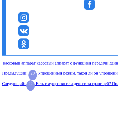
кассовый аппарат
кассовый аппарат с функцией передачи дан
Навигация
Предыдущая
Предыдущий:
20
Упрощенный режим, такой ли он упрощенны
запись:
по
Следующая
Следующий:
22
Есть имущество или деньги за границей? П
записям
запись: