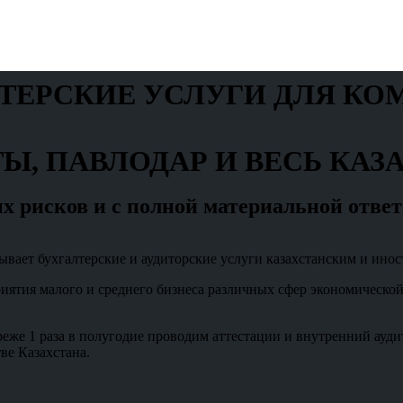
ТЕРСКИЕ УСЛУГИ ДЛЯ К
Ы, ПАВЛОДАР И ВЕСЬ КАЗ
ых рисков и с полной материальной отве
азывает бухгалтерские и аудиторские услуги казахстанским и ин
ятия малого и среднего бизнеса различных сфер экономической 
е 1 раза в полугодие проводим аттестации и внутренний аудит
ве Казахстана.