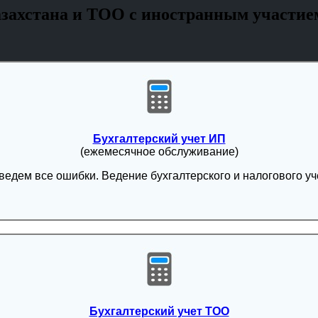
азахстана и ТОО с иностранным участие
Бухгалтерский учет ИП
(ежемесячное обслуживание)
дение бухгалтерского и налогового учёта. Формирование и сдача налоговых отч
Бухгалтерский учет ТОО