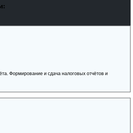
м:
ётов и