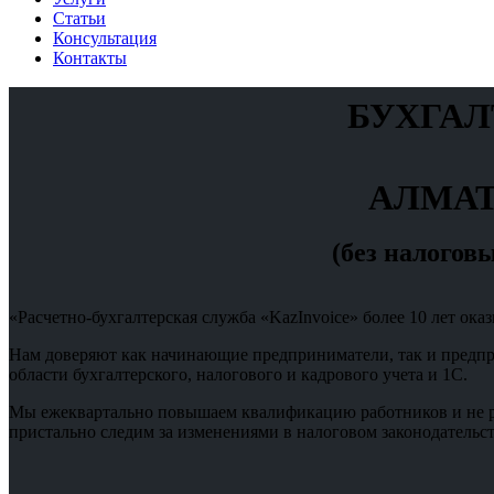
Статьи
Консультация
Контакты
БУХГАЛ
АЛМАТ
(без налогов
«Расчетно-бухгалтерская служба «KazInvoice» более 10 лет ок
Нам доверяют как начинающие предприниматели, так и предпри
области бухгалтерского, налогового и кадрового учета и 1С.
Мы ежеквартально повышаем квалификацию работников и не реж
пристально следим за изменениями в налоговом законодательст