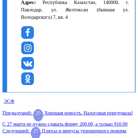
Адрес:
Республика Казахстан, 140000, г.
Павлодар, ул. Желтоксан (бывшая ул.
Володарского) 7, кв. 4
ЭСФ
Навигация
Предыдущая
Предыдущий:
25
Хорошая новость. Налоговая передумала!
запись:
по
С 27 марта не нужно сдавать форму 200.00, а только 910.00
записям
Следующая
Следующий:
27
Плюсы и минусы упрощенного режима
запись: