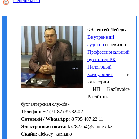
Перепечатка
<Алексей Лебедь
Внутренний
аудитор
и ревизор
Профессиональный
бухгалтер РК
Налоговый
консультант
1-й
категории
| ИП «KazInvoice
Расчётно-
бухгалтерская служба»
Телефон:
+7 (71 82) 39-32-02
Сотовый / WhatsApp:
8 705 407 22 11
Электронная почта:
kz782254@yandex.kz
Скайп:
aleksey_kaznano