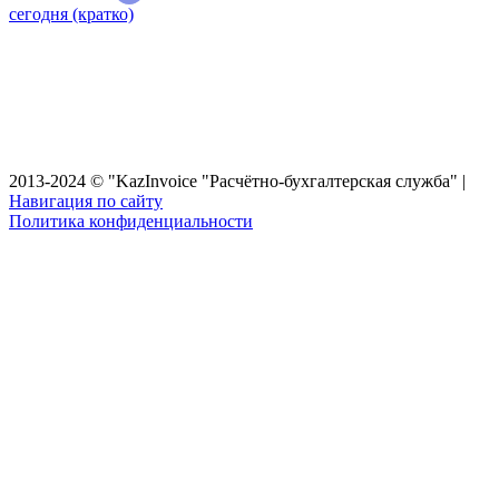
сегодня (кратко)
Главная
Ваш бухгалтер
Стоимость
Услуги
Статьи
Консультация
Контакты
2013-2024 © "KazInvoice "Расчётно-бухгалтерская служба" |
Навигация по сайту
Политика конфиденциальности