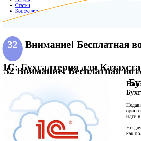
Статьи
Консультация
Контакты
32
Внимание! Бесплатная во
1С: Бухгалтерия для Казахстан
32 Внимание! Бесплатная воз
Бу
Вним
Бухг
Недавн
ориент
идти в
Ни для
как по