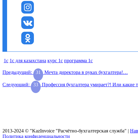
1c
1с для казахстана
курс 1с
программа 1с
Навигация
Предыдущая
Предыдущий:
31
Мечта директора в руках бухгалтера!…
запись:
по
Следующая
Следующий:
33
Профессия бухгалтера умирает?! Или какие т
записям
запись:
Главная
Ваш бухгалтер
Стоимость
Услуги
Статьи
Консультация
2013-2024 © "KazInvoice "Расчётно-бухгалтерская служба" |
Нав
Политика конфиденциальности