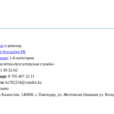
ор
и ревизор
 бухгалтер РК
ьтант
1-й категории
Расчётно-бухгалтерская служба»
) 39-32-02
App:
8 705 407 22 11
та:
kz782254@yandex.kz
znano
Казахстан, 140000, г. Павлодар, ул. Желтоксан (бывшая ул. Волод