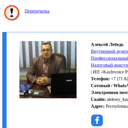
Перепечатка
Алексей Лебедь
Внутренний аудит
Профессиональный
Налоговый консул
| ИП «KazInvoice 
Телефон:
+7 (71 82
Сотовый / Whats
Электронная поч
Скайп:
aleksey_ka
Адрес:
Республика 