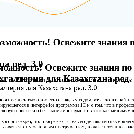
зможность! Освежите знания 
а ред. 3.0
можность! Освежите знания по
хгалтерия для Казахстана ред. 
ание! Бесплатная возможность! Освежите 
алтерия для Казахстана ред. 3.0
о я писал статью о том, что с каждым годом все сложнее найти 
ирующегося в интерфейсе программы 1С и о том, что в професс
 любую профессию без знания инструментов этот как минимум 
 кого ни секрет, что программа 1С на сегодня является основны
льзоваться этим основным инструментом, то даже плотник скаже