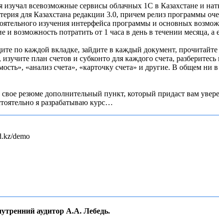
я изучал всевозможные сервисы облачных 1С в Казахстане и нат
терия для Казахстана редакции 3.0, причем релиз программы очен
оятельного изучения интерфейса программы и основных возможн
е и возможность потратить от 1 часа в день в течении месяца, а
дите по каждой вкладке, зайдите в каждый документ, прочитай
 изучите план счетов и субконто для каждого счета, разберитес
сть», «анализ счета», «карточку счета» и другие. В общем ни в
ь в свое резюме дополнительный пункт, который придаст вам уве
остоятельно я разрабатываю курс…
d.kz/demo
утренний аудитор А.А. Лебедь.