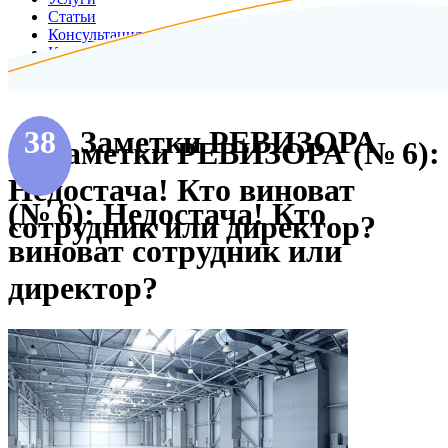
Статьи
Консультация
Контакты
38
Заметки РЕВИЗОРА
38 Заметки РЕВИЗОРА (№ 6):
Недостача! Кто виноват
(№ 6): Недостача! Кто
сотрудник или директор?
виноват сотрудник или
директор?