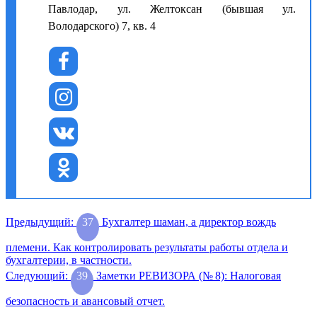
Павлодар, ул. Желтоксан (бывшая ул.
Володарского) 7, кв. 4
Навигация
Предыдущая
Предыдущий:
37
Бухгалтер шаман, а директор вождь
запись:
по
племени. Как контролировать результаты работы отдела и
записям
бухгалтерии, в частности.
Следующая
Следующий:
39
Заметки РЕВИЗОРА (№ 8): Налоговая
запись:
безопасность и авансовый отчет.